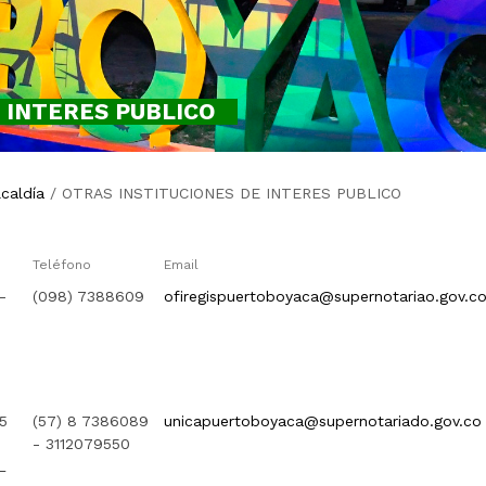
 INTERES PUBLICO
lcaldía
/
OTRAS INSTITUCIONES DE INTERES PUBLICO
Teléfono
Email
-
(098) 7388609
ofiregispuertoboyaca@supernotariao.gov.c
5
(57) 8 7386089
unicapuertoboyaca@supernotariado.gov.co
- 3112079550
L